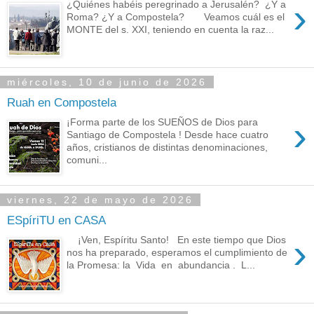
›
¿Quiénes habéis peregrinado a Jerusalén? ¿Y a
Roma? ¿Y a Compostela? Veamos cuál es el
MONTE del s. XXI, teniendo en cuenta la raz...
miércoles, 10 de junio de 2026
Ruah en Compostela
›
¡Forma parte de los SUEÑOS de Dios para
Santiago de Compostela ! Desde hace cuatro
años, cristianos de distintas denominaciones,
comuni...
viernes, 22 de mayo de 2026
ESpíriTU en CASA
›
¡Ven, Espíritu Santo! En este tiempo que Dios
nos ha preparado, esperamos el cumplimiento de
la Promesa: la Vida en abundancia . L...