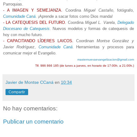
Parroquias.
- A IMAGEN Y SEMEJANZA.
Coordina
Miguel Castaño
, fotógrafo,
Comunidade Caná
. ¡Aprende a sacar fotos como Dios manda!
- LA CATEQUESIS DEL FUTURO.
Coordina
Miguel L. Varela
,
Delegado
Diocesano de Catequesis
. Nuevos modelos y formas de catequesis de
hoy con mucho futuro.
- CAPACITANDO LÍDERES LAICOS.
Coordinan
Montse González y
Javier Rodríguez
,
Comunidade Caná
. Herramientas y procesos para
comunicar mejor el Evangelio.
masternuevaevangelizacion@gmail.com
Tlf. 986 866 185 (de lunes a jueves, en horario de 17:00h. a 21:00h.)
Javier de Montse CCaná
en
10:34
Compartir
No hay comentarios:
Publicar un comentario