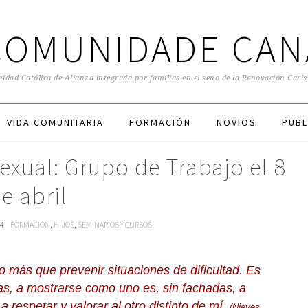
COMUNIDADE CAN
dad Católica de Alianza integrada por familias en el seno de la Renovación Cari
VIDA COMUNITARIA
FORMACIÓN
NOVIOS
PUBL
exual: Grupo de Trabajo el 8
e abril
24
FORMACIÓN
,
HIJOS
,
SEMINARIOS Y CURSOS
 más que prevenir situaciones de dificultad. Es
as, a mostrarse como uno es, sin fachadas, a
 respetar y valorar al otro distinto de mí.
(Nieves