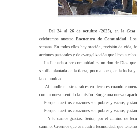
Del
24
al
26
de
octubre
(2025),
en la
Cas
celebramos
nuestro
Encuentro de Comunidad
.
Lo
semana.
En todos ellos hay oración, revisión de vida, f
acciones pastorales y de evangelización que lleva a cab
La llamada a ser comunidad es un don de Dios que lle
semilla plantada en la tierra; poco a poco, en la lucha y
la comunidad.
Al hundir nuestras raíces en tierra es cuando comenzam
con un nuevo sentido la misión. Surge una nueva capacid
Porque nuestros corazones son pobres y vacíos, ¡están 
Porque nuestros corazones son pobres y vacíos, ¡están 
Y te damos gracias, Señor, por el camino de fecun
camino. Creemos que es nuestra fecundidad, que tenemos 