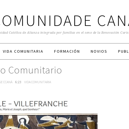
COMUNIDADE CAN
dad Católica de Alianza integrada por familias en el seno de la Renovación Cari
VIDA COMUNITARIA
FORMACIÓN
NOVIOS
PUBL
o Comunitario
SE CCANÁ
6:23
VIDA COMUNITARIA