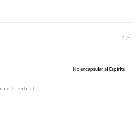
0
No encapsular al Espíritu
r de la entrada