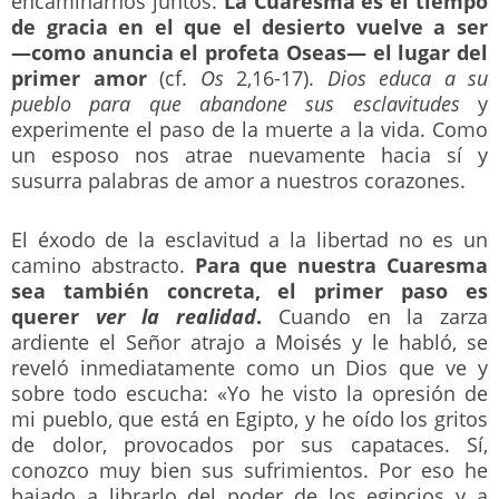
encaminarnos juntos.
La Cuaresma es el tiempo
de gracia en el que el desierto vuelve a ser
―como anuncia el profeta Oseas― el lugar del
primer amor
(cf.
Os
2,16-17).
Dios educa a su
pueblo para que abandone sus esclavitudes
y
experimente el paso de la muerte a la vida. Como
un esposo nos atrae nuevamente hacia sí y
susurra palabras de amor a nuestros corazones.
El éxodo de la esclavitud a la libertad no es un
camino abstracto.
Para que nuestra Cuaresma
sea también concreta, el primer paso es
querer
ver la realidad
.
Cuando en la zarza
ardiente el Señor atrajo a Moisés y le habló, se
reveló inmediatamente como un Dios que ve y
sobre todo escucha: «Yo he visto la opresión de
mi pueblo, que está en Egipto, y he oído los gritos
de dolor, provocados por sus capataces. Sí,
conozco muy bien sus sufrimientos. Por eso he
bajado a librarlo del poder de los egipcios y a