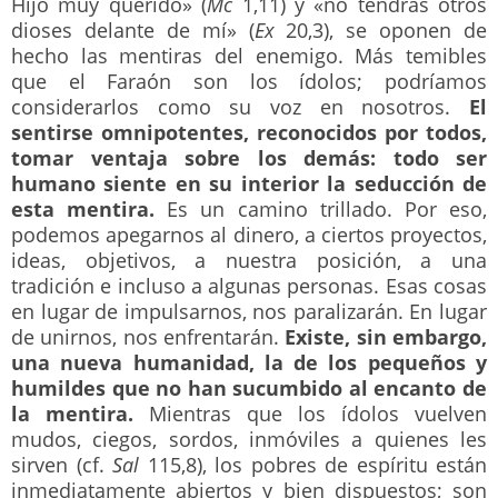
Hijo muy querido» (
Mc
1,11) y «no tendrás otros
dioses delante de mí» (
Ex
20,3), se oponen de
hecho las mentiras del enemigo. Más temibles
que el Faraón son los ídolos; podríamos
considerarlos como su voz en nosotros.
El
sentirse omnipotentes, reconocidos por todos,
tomar ventaja sobre los demás: todo ser
humano siente en su interior la seducción de
esta mentira.
Es un camino trillado. Por eso,
podemos apegarnos al dinero, a ciertos proyectos,
ideas, objetivos, a nuestra posición, a una
tradición e incluso a algunas personas. Esas cosas
en lugar de impulsarnos, nos paralizarán. En lugar
de unirnos, nos enfrentarán.
Existe, sin embargo,
una nueva humanidad, la de los pequeños y
humildes que no han sucumbido al encanto de
la mentira.
Mientras que los ídolos vuelven
mudos, ciegos, sordos, inmóviles a quienes les
sirven (cf.
Sal
115,8), los pobres de espíritu están
inmediatamente abiertos y bien dispuestos; son