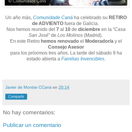
Un año más,
Comunidade Caná
ha celebrado su
RETIRO
de ADVIENTO
fuera de Galicia.
Nos hemos reunido del
7
al
10
de
diciembre
en la “
Casa
San José
” de
Los Molinos
(Madrid).
En este Retiro
hemos renovado
el
Moderador/a
y el
Consejo Asesor
para los próximos tres años.
La tarde del sábado 9 ha
estado abierta a
Familias Invencibles
.
Javier de Montse CCaná
en
20:14
Compartir
No hay comentarios:
Publicar un comentario