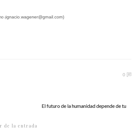
ignacio.wagener
@gmail.com)
cho
(
0
El futuro de la humanidad depende de tu
r de la entrada