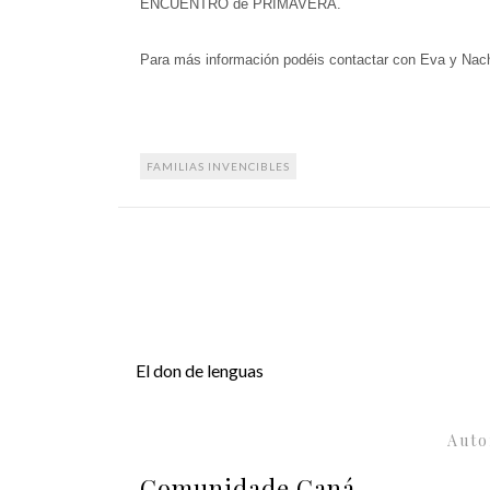
ENCUENTRO de PRIMAVERA.
Para más información podéis contactar con Eva y Na
FAMILIAS INVENCIBLES
El don de lenguas
Auto
Comunidade Caná