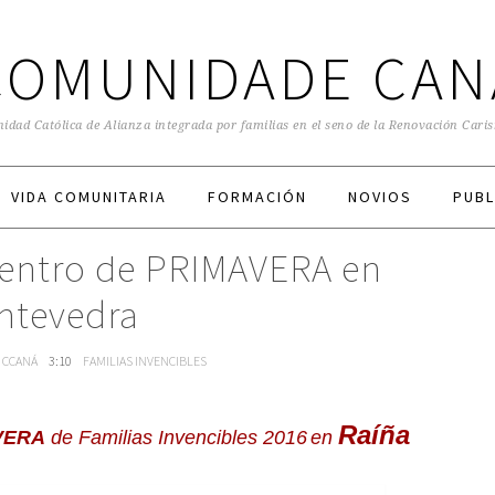
COMUNIDADE CAN
dad Católica de Alianza integrada por familias en el seno de la Renovación Cari
VIDA COMUNITARIA
FORMACIÓN
NOVIOS
PUBL
entro de PRIMAVERA en
ntevedra
E CCANÁ
3:10
FAMILIAS INVENCIBLES
Raíña
VERA
de Familias Invencibles
2016
en