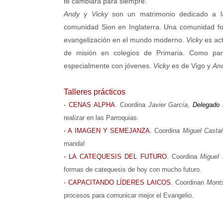
te cambiará para siempre.
Andy
y
Vicky
son un matrimonio dedicado a l
comunidad Sion en Inglaterra. Una comunidad for
evangelización en el mundo moderno.
Vicky
es ac
de misión en colegios de Primaria. Como par
especialmente con jóvenes.
Vicky
es de Vigo y
An
Talleres prácticos
- CENAS ALPHA.
Coordina
Javier García
,
Delegado 
realizar en las Parroquias.
- A IMAGEN Y SEMEJANZA.
Coordina
Miguel Casta
manda!
- LA CATEQUESIS DEL FUTURO.
Coordina
Miguel 
formas de catequesis de hoy con mucho futuro.
- CAPACITANDO LÍDERES LAICOS.
Coordinan
Monts
procesos para comunicar mejor el Evangelio.