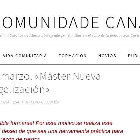
COMUNIDADE CAN
dad Católica de Alianza integrada por familias en el seno de la Renovación Cari
VIDA COMUNITARIA
FORMACIÓN
NOVIOS
PUBL
 marzo, «Máster Nueva
gelización»
 CCANÁ
1:54
NUEVA EVANGELIZACIÓN
ble formarse! Por este motivo se realiza este
 deseo de que sea una herramienta práctica para
orazón de pastor.