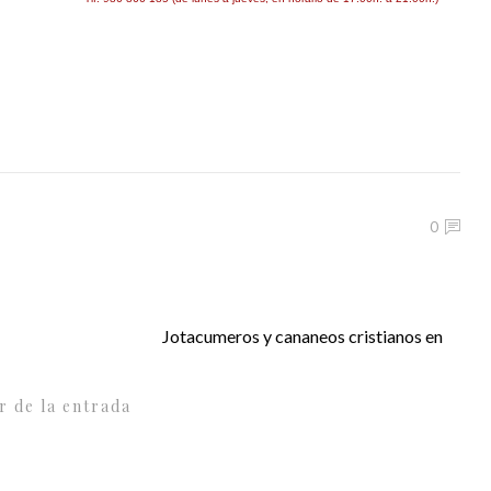
0
Jotacumeros y cananeos cristianos en
r de la entrada