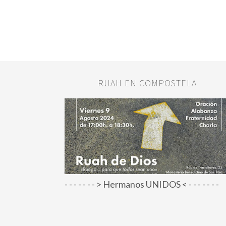
RUAH EN COMPOSTELA
- - - - - - - > Hermanos UNIDOS < - - - - - - -