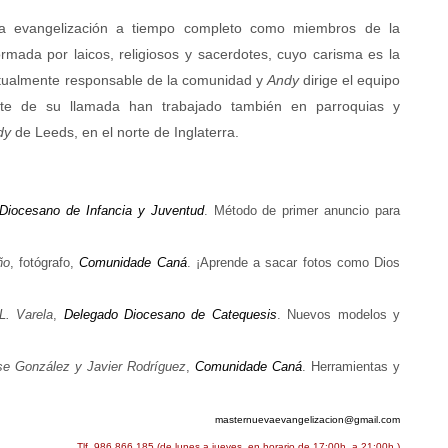
a evangelización a tiempo completo como miembros de la
mada por laicos, religiosos y sacerdotes, cuyo carisma es la
tualmente responsable de la comunidad y
Andy
dirige el equipo
te de su llamada han trabajado también en parroquias y
dy
de Leeds, en el norte de Inglaterra.
Diocesano de Infancia y Juventud
. Método de primer anuncio para
ño
, fotógrafo,
Comunidade Caná
. ¡Aprende a sacar fotos como Dios
L. Varela
,
Delegado Diocesano de Catequesis
. Nuevos modelos y
e González y Javier Rodríguez
,
Comunidade Caná
. Herramientas y
masternuevaevangelizacion@gmail.com
Tlf. 986 866 185 (de lunes a jueves, en horario de 17:00h. a 21:00h.)