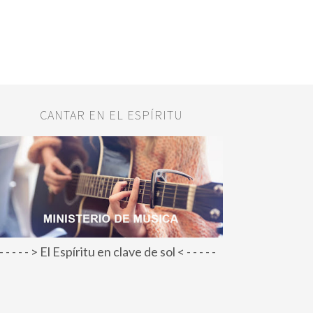
CANTAR EN EL ESPÍRITU
- - - - - > El Espíritu en clave de sol < - - - - -