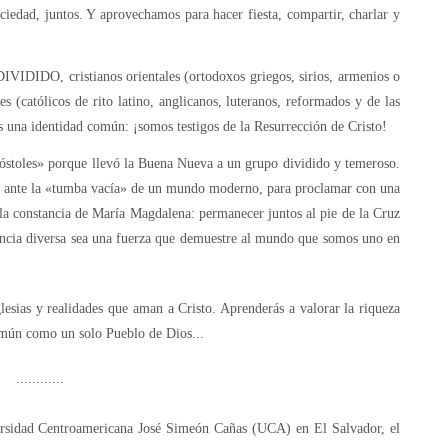
ciedad, juntos. Y aprovechamos para hacer fiesta, compartir, charlar y
, cristianos orientales (ortodoxos griegos, sirios, armenios o
les (católicos de rito latino, anglicanos, luteranos, reformados y de las
s una identidad común: ¡somos testigos de la Resurrección de Cristo!
póstoles» porque llevó la Buena Nueva a un grupo dividido y temeroso.
os ante la «tumba vacía» de un mundo moderno, para proclamar con una
la constancia de María Magdalena​: permanecer juntos al pie de la Cruz
erencia diversa sea una fuerza que demuestre al mundo que somos uno en
glesias y realidades que aman a Cristo. Aprenderás a valorar la riqueza
común como un solo Pueblo de Dios...
............
rsidad Centroamericana José Simeón Cañas (UCA) en El Salvador, el