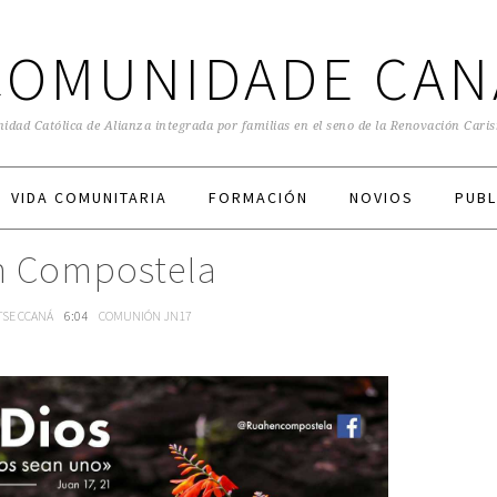
COMUNIDADE CAN
dad Católica de Alianza integrada por familias en el seno de la Renovación Cari
VIDA COMUNITARIA
FORMACIÓN
NOVIOS
PUBL
n Compostela
TSE CCANÁ
6:04
COMUNIÓN JN17