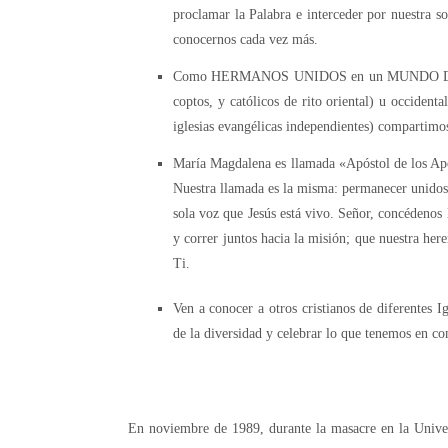
proclamar la Palabra e interceder por nuestra so
conocernos cada vez más.
Como HERMANOS UNIDOS en un MUNDO DIVIDIDO
coptos, y católicos de rito oriental) u occidenta
iglesias evangélicas independientes) compartimo
María Magdalena ​es llama​da «Apóstol de los A
Nuestra llamada es la misma​: ​permanecer unid
sola voz que Jesús está vivo.
Señor, concédenos 
y correr juntos hacia la misión​; que nuestra h
Ti.
Ven a conocer a otros cristianos de diferentes I
de la diversidad y celebrar lo que tenemos en 
En noviembre de 1989, durante la masacre en la Unive