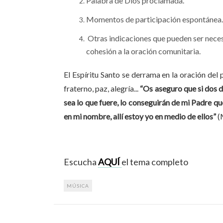
Palabra de Dios proclamada.
Momentos de participación espontánea.
Otras indicaciones que pueden ser nece
cohesión a la oración comunitaria.
El Espíritu Santo se derrama en la oración del 
fraterno, paz, alegría...
“Os aseguro que si dos de
sea lo que fuere, lo conseguirán de mi Padre qu
en mi nombre, allí estoy yo en medio de ellos”
(
Escucha
AQUÍ
el tema completo
MÚSICA