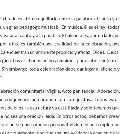
 ha de existir un equilibrio entre la palabra, el canto y el
s, un gran pedagogo musical: "En música, él es el rey; todos
y valor al canto y a la palabra. El silencio es, por un lado, un
por otro, es también una cualidad de la celebración, una
ica encuentran un ambiente propicio y eficaz. Dice L. Deiss:
túrgica. Los cristianos no nos reunimos para saborear juntos
. Sin embargo, toda celebración debe dar lugar al silencio y
".
ebración comunitaria: Vigilia, Acto penitencial, Adoración,
n con jóvenes, una oración con catequistas... Todos estos
s de ellos, la estructura ya está fijada y solo tenemos que
que no sea una oración leída. En otros actos, debemos crear
r que no sea una oración personal vivida en un templo con
 espiritualmente, sino que sea una verdadera oración de la