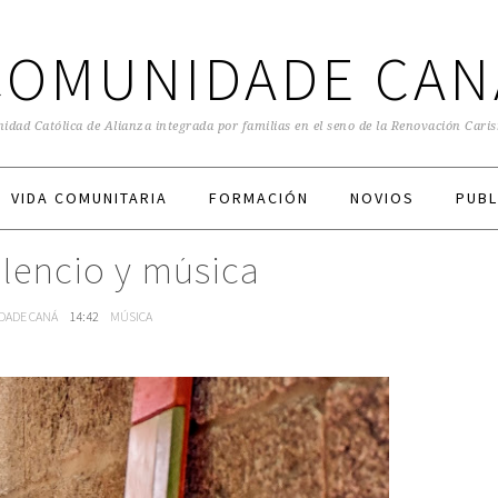
COMUNIDADE CAN
dad Católica de Alianza integrada por familias en el seno de la Renovación Cari
VIDA COMUNITARIA
FORMACIÓN
NOVIOS
PUBL
ilencio y música
DADE CANÁ
14:42
MÚSICA