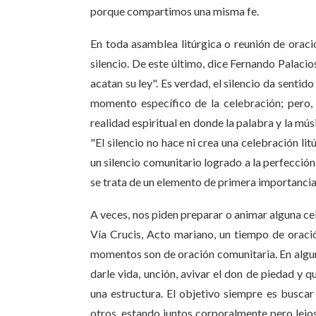
porque compartimos una misma fe.
En toda asamblea litúrgica o reunión de oración
silencio. De este último, dice Fernando Palacio
acatan su ley". Es verdad, el silencio da sentido 
momento específico de la celebración; pero, 
realidad espiritual en donde la palabra y la mús
"El silencio no hace ni crea una celebración li
un silencio comunitario logrado a la perfección
se trata de un elemento de primera importancia
A veces, nos piden preparar o animar alguna cel
Vía Crucis, Acto mariano, un tiempo de oració
momentos son de oración comunitaria. En alguno
darle vida, unción, avivar el don de piedad y 
una estructura. El objetivo siempre es busca
otros, estando juntos corporalmente pero lejos