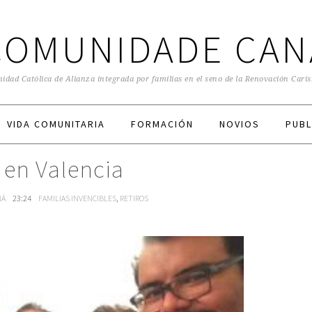
COMUNIDADE CAN
dad Católica de Alianza integrada por familias en el seno de la Renovación Cari
VIDA COMUNITARIA
FORMACIÓN
NOVIOS
PUBL
en Valencia
NÁ
23:24
FAMILIAS INVENCIBLES
,
RETIROS