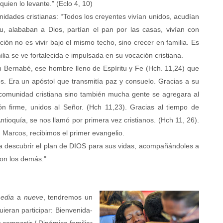
uien lo levante.” (Eclo 4, 10)
ades cristianas: “Todos los creyentes vivían unidos, acudían
, alababan a Dios, partían el pan por las casas, vivían con
ción no es vivir bajo el mismo techo, sino crecer en familia.
Es
ia se ve fortalecida e impulsada en su vocación cristiana.
 Bernabé, ese hombre lleno de Espíritu y Fe (Hch. 11,24) que
os. Era un apóstol que transmitía paz y consuelo. Gracias a su
 comunidad cristiana sino también mucha gente se agregara al
n firme, unidos al Señor. (Hch 11,23).
Gracias al tiempo de
ioquía, se nos llamó por primera vez cristianos. (Hch 11, 26).
 Marcos, recibimos el primer evangelio.
escubrir el plan de DIOS para sus vidas, acompañándoles a
con los demás."
media
a
nueve
, tendremos un
uieran participar: Bienvenida-