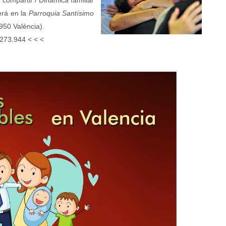
compartir / Dinámica familiar
Será en la
Parroquia Santísimo
950 València).
273.944 < < <