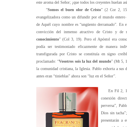
este aroma del Señor; ¡que todos los creyentes huelan as
“
Somos el buen olor de Cristo
” (2 Cor 2, 15
evangelizadora como un difundir por el mundo entero 
de Aquél cuyo nombre es “ungüento derramado”. En el 
convicción del inmenso atractivo de Cristo y de 
conocimiento
” (Col 3, 19). Pero el Apóstol era cons
podía ser testimoniado eficazmente de manera ind
transfigurada por Cristo se constituía en signo creíb
proclamado: “
Vosotros sois la luz del mundo
” (Mt 5, 
la comunidad cristiana, la Iglesia. Pablo exhorta a sus 
antes eran “tinieblas” ahora son “luz en el Señor”.
.
.
En Fil 2, 14-1
conexión direc
perversa”, Pabl
Dios sin tacha”
presentarán a 