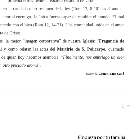
ana presenta eficazmente la Palabra creadora de vida.
en la caridad como resumen de la ley (Rom 13, 8-10): es el amor -
l amor al enemigo- la única fuerza capaz de cambiar el mundo. El mal
vencido con el bien (Rom 12, 14-21). Una comunidad unida en el amor
te de Cristo.
s, la mejor “imagen corporativa” de nuestra Iglesia: “
Fragancia de
al y como relatan las actas del
Martirio de S. Policarpo
, quemado
I, de quien hoy hacemos memoria: “
Finalmente, nos embriagó un olor
n otro preciado aroma
”.
Javier R,
Comunidade Caná
0
Empieza por tu familia