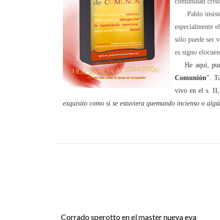
comunidad cristi
Pablo insiste 
especialmente e
sólo puede ser 
es signo elocuen
. .
He aquí, pue
Comunión
”. T
vivo en el s. I
exquisito como si se estuviera quemando incienso o algú
Corrado sperotto en el master nueva eva