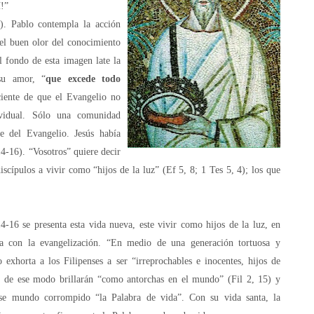
í!”
). Pablo contempla la acción
el buen olor del conocimiento
fondo de esta imagen late la
su amor, “
que excede todo
ciente de que el Evangelio no
ividual. Sólo una comunidad
le del Evangelio. Jesús había
14-16). “Vosotros” quiere decir
discípulos a vivir como “hijos de la luz” (Ef 5, 8; 1 Tes 5, 4); los que
6 se presenta esta vida nueva, este vivir como hijos de la luz, en
ta con la evangelización. “En medio de una generación tortuosa y
o exhorta a los Filipenses a ser “irreprochables e inocentes, hijos de
; de ese modo brillarán “como antorchas en el mundo” (Fil 2, 15) y
ese mundo corrompido “la Palabra de vida”. Con su vida santa, la