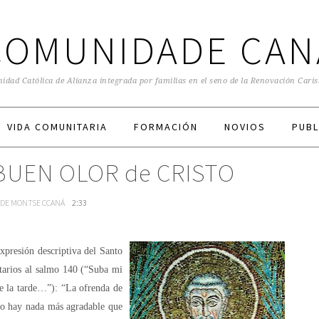
COMUNIDADE CAN
dad Católica de Alianza integrada por familias en el seno de la Renovación Cari
VIDA COMUNITARIA
FORMACIÓN
NOVIOS
PUBL
 BUEN OLOR de CRISTO
 DE MONTSE CCANÁ
2:33
expresión descriptiva del Santo
ntarios al salmo 140 (“Suba mi
e la tarde…”): “La ofrenda de
 No hay nada más agradable que